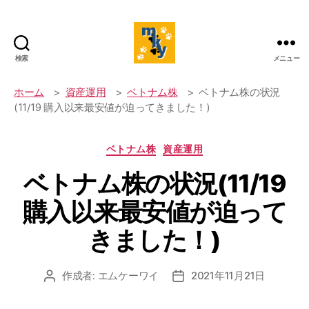
検索
メニュー
mky's
website
ホーム
資産運用
ベトナム株
ベトナム株の状況
(11/19 購入以来最安値が迫ってきました！)
カ
ベトナム株
資産運用
テ
ベトナム株の状況(11/19
ゴ
リ
購入以来最安値が迫って
ー
きました！)
作成者:
エムケーワイ
2021年11月21日
投
投
稿
稿
者
日