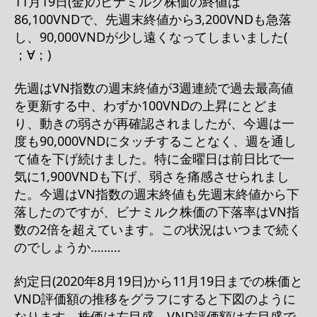
11月19日(金)のビナミルク株価の終値は
86,100VNDで、先週末終値から3,200VNDも急落
し、90,000VNDが少し遠くなってしまいました(
；∀；)
先週はVN指数の週末終値が3週連続で過去最高値
を更新する中、わずか100VNDの上昇にとどま
り、動きの弱さが再確認されましたが、今週は一
度も90,000VNDにタッチすることなく、週を通し
て値を下げ続けました。特に金曜日は前日比で一
気に1,900VNDも下げ、弱さを痛感させられまし
た。今週はVN指数の週末終値も先週末終値から下
落したのですが、ビナミルク株価の下落率はVN指
数の2倍を超えています。この状況はいつまで続く
のでしょうか………
約定日(2020年8月19日)から11月19日までの株価と
VND評価額の推移をグラフにすると下図のように
なります。株価は左目盛、VND評価額は右目盛で