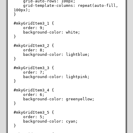
    grid-auto-rows: 100px;

    grid-template-columns: repeat(auto-fill, 
100px);

}

#mkyGridItem3_1 {

    order: 9;

    background-color: white;

}

#mkyGridItem3_2 {

    order: 8;

    background-color: lightblue;

}

#mkyGridItem3_3 {

    order: 7;

    background-color: lightpink;

}

#mkyGridItem3_4 {

    order: 6;

    background-color: greenyellow;

}

#mkyGridItem3_5 {

    order: 5;

    background-color: cyan;

}
