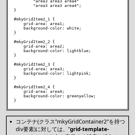
        "area3 area3 area4"

        "area3 area3 area4";

}

#mkyGridItem2_1 {

    grid-area: area1;

    background-color: white;

}

#mkyGridItem2_2 {

    grid-area: area2;

    background-color: lightblue;

}

#mkyGridItem2_3 {

    grid-area: area3;

    background-color: lightpink;

}

#mkyGridItem2_4 {

    grid-area: area4;

    background-color: greenyellow;

}
コンテナ(クラス”mkyGridContainer2″を持つ
div要素)に対しては、”
grid-template-