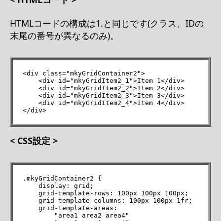
HTMLコードの構成は1.と同じです(クラス、IDの
末尾の番号が異なるのみ)。
<div class="mkyGridContainer2">

    <div id="mkyGridItem2_1">Item 1</div>

    <div id="mkyGridItem2_2">Item 2</div>

    <div id="mkyGridItem2_3">Item 3</div>

    <div id="mkyGridItem2_4">Item 4</div>

</div>
< CSS設定 >
.mkyGridContainer2 {

    display: grid;

    grid-template-rows: 100px 100px 100px;

    grid-template-columns: 100px 100px 1fr;

    grid-template-areas:

        "area1 area2 area4"
