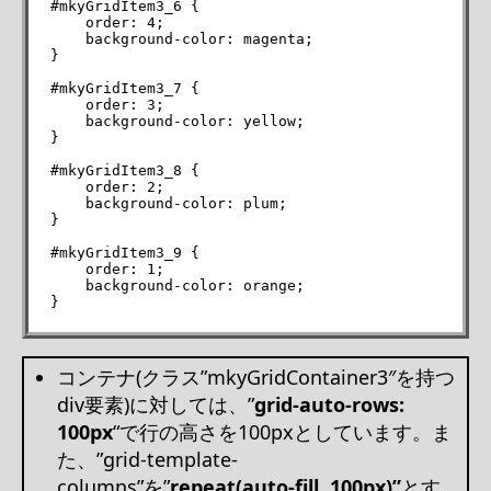
#mkyGridItem3_6 {

    order: 4;

    background-color: magenta;

}

#mkyGridItem3_7 {

    order: 3;

    background-color: yellow;

}

#mkyGridItem3_8 {

    order: 2;

    background-color: plum;

}

#mkyGridItem3_9 {

    order: 1;

    background-color: orange;

}
コンテナ(クラス”mkyGridContainer3″を持つ
div要素)に対しては、”
grid-auto-rows:
100px
“で行の高さを100pxとしています。ま
た、”grid-template-
columns”を”
repeat(auto-fill, 100px)”
とす