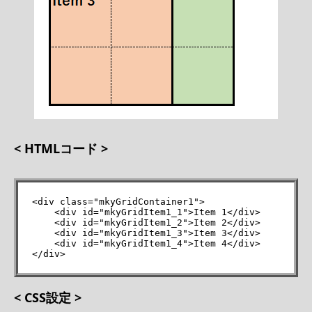
< HTMLコード >
<div class="mkyGridContainer1">

    <div id="mkyGridItem1_1">Item 1</div>

    <div id="mkyGridItem1_2">Item 2</div>

    <div id="mkyGridItem1_3">Item 3</div>

    <div id="mkyGridItem1_4">Item 4</div>

</div>
< CSS設定 >