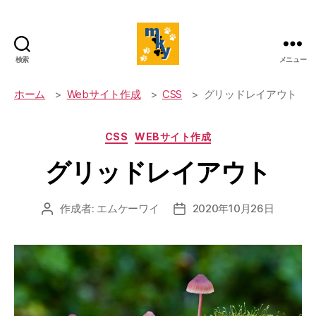
検索
メニュー
mky's
website
ホーム
Webサイト作成
CSS
グリッドレイアウト
カ
CSS
WEBサイト作成
テ
グリッドレイアウト
ゴ
リ
ー
作成者:
エムケーワイ
2020年10月26日
投
投
稿
稿
者
日