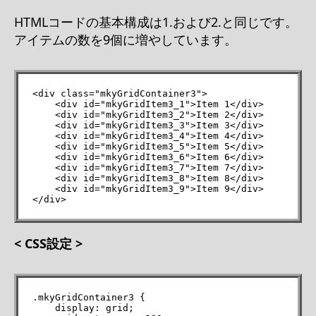
HTMLコードの基本構成は1.および2.と同じです。
アイテムの数を9個に増やしています。
<div class="mkyGridContainer3">

    <div id="mkyGridItem3_1">Item 1</div>

    <div id="mkyGridItem3_2">Item 2</div>

    <div id="mkyGridItem3_3">Item 3</div>

    <div id="mkyGridItem3_4">Item 4</div>

    <div id="mkyGridItem3_5">Item 5</div>

    <div id="mkyGridItem3_6">Item 6</div>

    <div id="mkyGridItem3_7">Item 7</div>

    <div id="mkyGridItem3_8">Item 8</div>

    <div id="mkyGridItem3_9">Item 9</div>

</div>
< CSS設定 >
.mkyGridContainer3 {

    display: grid;
