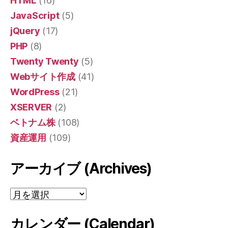
HTML
(16)
JavaScript
(5)
jQuery
(17)
PHP
(8)
Twenty Twenty
(5)
Webサイト作成
(41)
WordPress
(21)
XSERVER
(2)
ベトナム株
(108)
資産運用
(109)
アーカイブ (Archives)
ア
ー
カ
カレンダー (Calendar)
イ