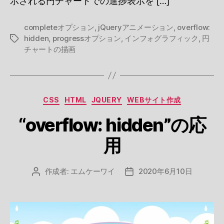
示される円チャートでの進捗表示を […]
completeオプション
,
jQueryアニメーション
,
overflow:
hidden
,
progressオプション
,
インフォグラフィック
,
円
タ
チャートの描画
グ
カ
CSS
HTML
JQUERY
WEBサイト作成
テ
“overflow: hidden”の応
ゴ
リ
用
ー
作成者:
エムケーワイ
2020年6月10日
投
投
稿
稿
者
日