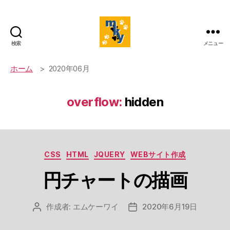
検索
メニュー
mky's
website
ホーム
2020年06月
overflow:
hidden
カ
CSS
HTML
JQUERY
WEBサイト作成
テ
円チャートの描画
ゴ
リ
ー
作成者:
エムケーワイ
2020年6月19日
投
投
稿
稿
者
日