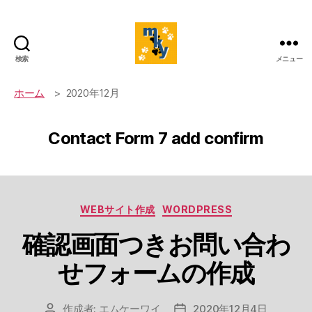
検索
メニュー
mky's
website
ホーム
2020年12月
Contact Form 7 add confirm
カ
WEBサイト作成
WORDPRESS
テ
確認画面つきお問い合わ
ゴ
リ
せフォームの作成
ー
作成者:
エムケーワイ
2020年12月4日
投
投