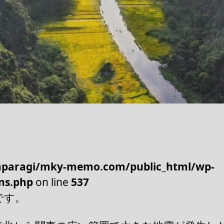
paragi/mky-memo.com/public_html/wp-
ns.php
on line
537
です。