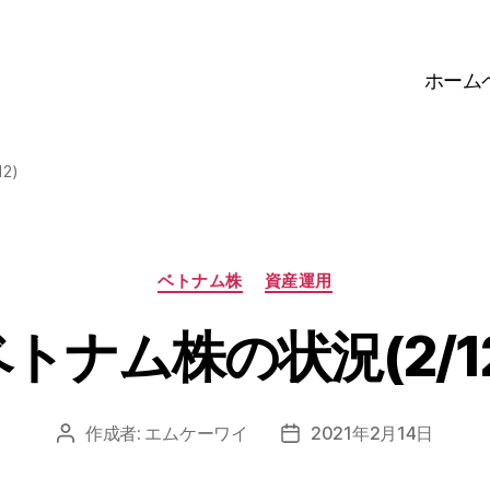
ホーム
2)
カ
ベトナム株
資産運用
テ
ゴ
トナム株の状況(2/1
リ
ー
作成者:
エムケーワイ
2021年2月14日
投
投
稿
稿
者
日