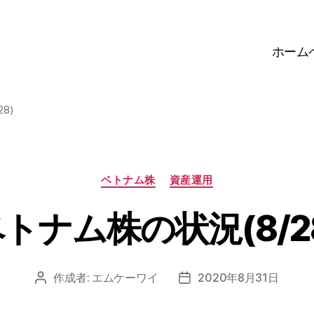
ホーム
8)
カ
ベトナム株
資産運用
テ
ゴ
トナム株の状況(8/2
リ
ー
作成者:
エムケーワイ
2020年8月31日
投
投
稿
稿
者
日