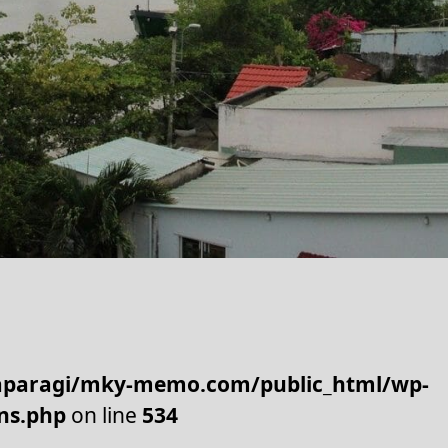
paragi/mky-memo.com/public_html/wp-
ns.php
on line
534