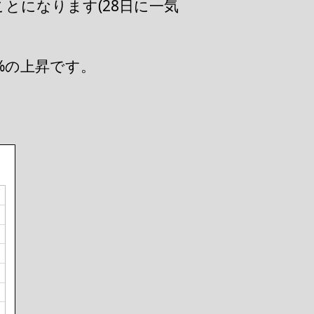
したことになります(28日に一気
.8%の上昇です。
。